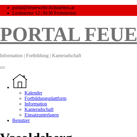
Skip
portal@feuerwehr-frohnleiten.at
to
Leobnertor 12 | 8130 Frohnleiten
content
PORTAL FEU
Information | Fortbildung | Kameradschaft
Kalender
Fortbildungsplattform
Information
Kameradschaft
Einsatzunterlagen
Benutzer