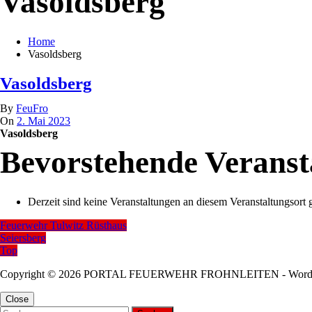
Vasoldsberg
Home
Vasoldsberg
Vasoldsberg
By
FeuFro
On
2. Mai 2023
Vasoldsberg
Bevorstehende Veranst
Derzeit sind keine Veranstaltungen an diesem Veranstaltungsort 
Feuerwehr Tulwitz Rüsthaus
Beitragsnavigation
Seiersberg
Top
Copyright © 2026 PORTAL FEUERWEHR FROHNLEITEN - WordP
Close
Suchen