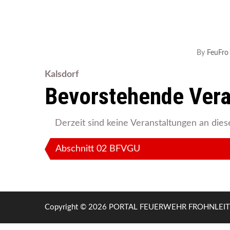
By
FeuFro
Kalsdorf
Bevorstehende Vera
Derzeit sind keine Veranstaltungen an dies
Beitragsnavigation
Abschnitt 02 BFVGU
Copyright © 2026 PORTAL FEUERWEHR FROHNLEITE