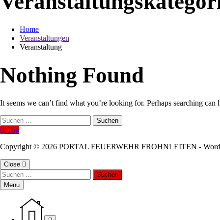
Veranstaltungskategor
Home
Veranstaltungen
Veranstaltung
Nothing Found
It seems we can’t find what you’re looking for. Perhaps searching can 
Suchen
nach:
Top
Copyright © 2026 PORTAL FEUERWEHR FROHNLEITEN - WordP
Close
Suchen
nach:
Menu