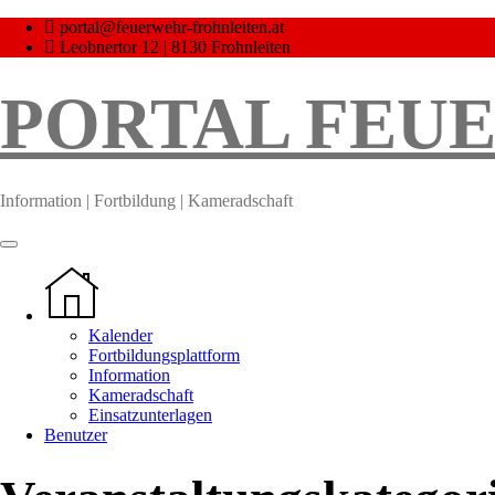
Skip
portal@feuerwehr-frohnleiten.at
to
Leobnertor 12 | 8130 Frohnleiten
content
PORTAL FEU
Information | Fortbildung | Kameradschaft
Kalender
Fortbildungsplattform
Information
Kameradschaft
Einsatzunterlagen
Benutzer