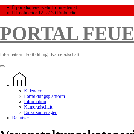
Skip
portal@feuerwehr-frohnleiten.at
to
Leobnertor 12 | 8130 Frohnleiten
content
PORTAL FEU
Information | Fortbildung | Kameradschaft
Kalender
Fortbildungsplattform
Information
Kameradschaft
Einsatzunterlagen
Benutzer