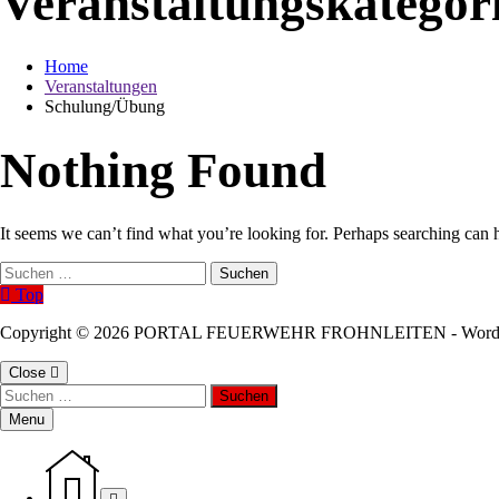
Veranstaltungskategor
Home
Veranstaltungen
Schulung/Übung
Nothing Found
It seems we can’t find what you’re looking for. Perhaps searching can 
Suchen
nach:
Top
Copyright © 2026 PORTAL FEUERWEHR FROHNLEITEN - WordP
Close
Suchen
nach:
Menu