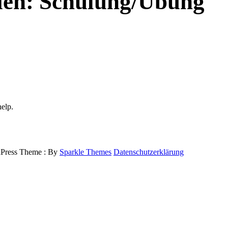
ien:
Schulung/Übung
help.
ress Theme : By
Sparkle Themes
Datenschutzerklärung